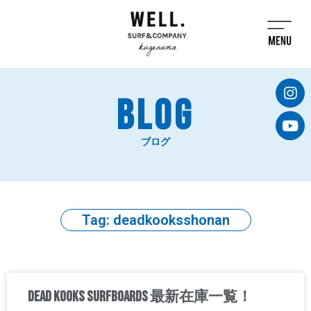
BLOG
ブログ
Tag: deadkooksshonan
DEAD KOOKS SURFBOARDS 最新在庫一覧！