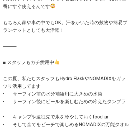
番にすぐ使えるんです
もちろん家や車の中でもOK。汗をかいた時の敷物や簡易ブ
ランケットとしても大活躍！
⸻
■ スタッフもガチ愛用中
この夏、私たちスタッフもHydro FlaskやNOMADIXをガッ
ツリ活用してます！
• サーフィン前の水分補給用に大きめの水筒
• サーフィン後にビールを楽しむための冷えたタンブラ
ー
• キャンプや遠征先で氷を冷やしておくfood jar
• そして全てをビーチで楽しめるNOMADIXの万能タオル