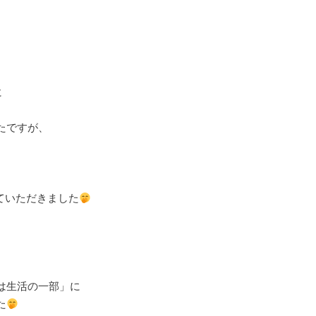
に
たですが、
魔させていただきました
は生活の一部」に
た