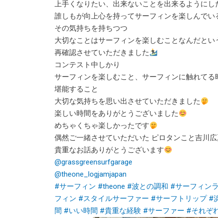
上手くなりたい、出来ないことを出来るようにし
誰しもが向上心を持ってサーフィンを楽しんでい
その気持ちを持ちつつ
大切なことはサーフィンを楽しむことなんだとい
再確認させていただきました
コンテスト中しかり
サーフィンを楽しむこと、サーフィンに触れてる
堪能すること
大切な気持ちを思い出させていただきました
楽しい時間をありがとうございました
めちゃくちゃ楽しかったです
偶然ご一緒させていただいた ピロタンこと吉川広
貴重なお話ありがとうございます
@grassgreensurfgarage
@theone_logjamjapan
#サーフィン
#theone
#波との調和
#サーフィン
フィン
#スタイルサーファー
#サーフトリップ
#
間
#いい時間
#貴重な経験
#サーファー
#それぞ