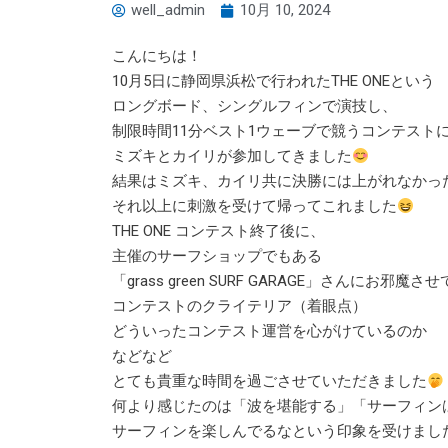
well_admin
10月 10, 2024
こんにちは！
10月5日に静岡県浜松で行われたTHE ONEという
ロングボード、シングルフィンで演技し、
制限時間11分ベスト1ウェーブで競うコンテスト
ミズキとカイリが参加してきました
結果はミズキ、カイリ共に決勝には上がれなかっ
それ以上に刺激を受けて帰ってこれました
THE ONE コンテスト終了後に、
主催のサーフショップでもある
「grass green SURF GARAGE」さんにお邪
コンテストのクライテリア（着眼点）
どういったコンテスト運営を心がけているのか
などなど
とても貴重な時間を過ごさせていただきました
何より感じたのは「波を堪能する」「サーフィン
サーフィンを楽しんでるなという印象を受けまし